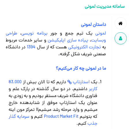
سامانه مدیریت لمونی
داستان لمونی
لمونی
یک تیم جمع و جور
برنامه نویسی
،
طراحی
وبسایت
،
پیاده سازی اپلیکیشن
و سایر خدمات مربوط
به
تجارت الکترونیکی
هست که از سال
1394
در دانشگاه
صنعتی شریف شکل گرفته.
ما در لمونی چه کار می‌کنیم؟
یک
استارتاپ
داریم که تا الان بیش از
83.000
کاربر
داشتیم. در دو سال گذشته در پارک علم و
فناوری دانشگاه شریف مستقر بودیم و به زودی به
عنوان یک استارتاپ موفق از شتابدهنده خارج
میشیم و وارد مرحله رشد میشیم!! تمرکز مون اینه
که بتونیم
Product Market Fit
کنیم و
سرمایه گذار
جذب
کنیم.