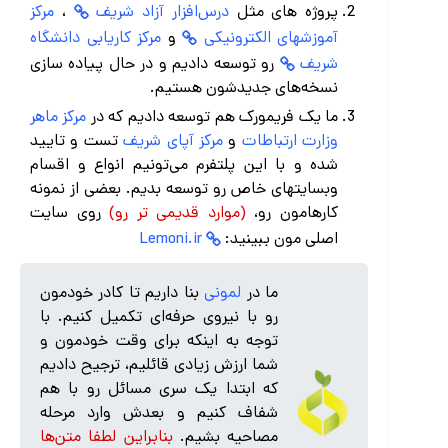
پروژه های مثل
درس‌افزار آزاد شریف
،
مرکز
آموزشهای الکترونیکی
و
مرکز کاریابی دانشگاه
شریف
رو توسعه دادیم و در حال پیاده سازی
نسخه‌های جدیدشون هستیم.
ما یک فریمورک هم توسعه دادیم که در
مرکز ماهر
وزارت ارتباطات
و
مرکز آپای شریف
تست و تایید
شده و با این پلتفرم می‌تونیم انواع و اقسام
وبسایتهای خاص رو توسعه بدیم. بعضی از نمونه
کارهامون رو،
(موارد قدیمی تر رو)
روی سایت
اصلی مون ببینید:
Lemoni.ir
ما در
لمونی
بنا داریم تا کادر خودمون
رو با نیروی حرفه‌ای تکمیل کنیم. با
توجه به اینکه برای وقت خودمون و
شما ارزش زیادی قائلیم، ترجیح دادیم
که ابتدا یک سری مسائل رو با هم
شفاف کنیم و بعدش وارد مرحله
مصاحیه بشیم.
بنابراین لطفا متن‌ها